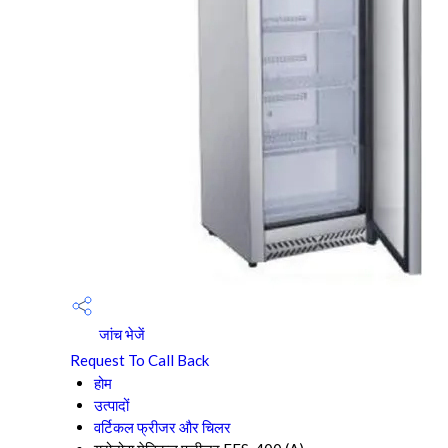
जांच भेजें
Request To Call Back
होम
उत्पादों
वर्टिकल फ्रीजर और चिलर