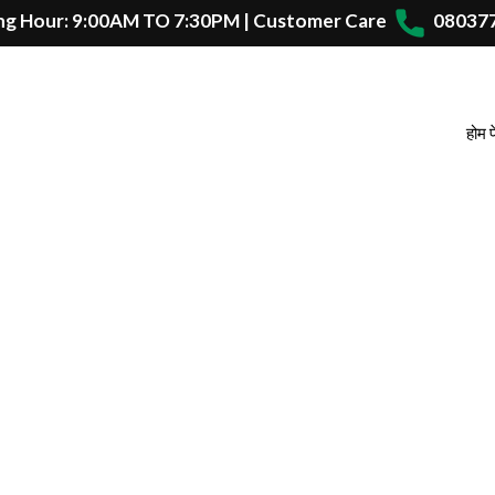
g Hour: 9:00AM TO 7:30PM | Customer Care
08037
होम 