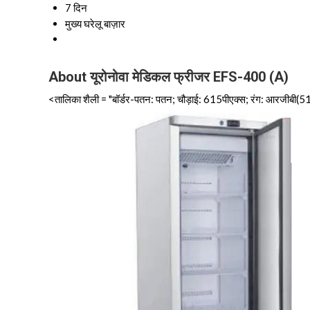
7 दिन
मुख्य घरेलू बाज़ार
About यूरोनोवा मेडिकल फ्रीजर EFS-400 (A)
<तालिका शैली = "बॉर्डर-पतन: पतन; चौड़ाई: 615पीएक्स; रंग: आरजीबी(51