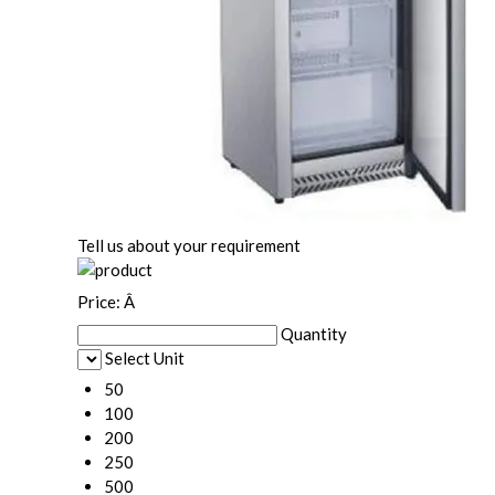
Tell us about your requirement
Price:
Â
Quantity
Select Unit
50
100
200
250
500