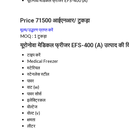
यूरोनोवा मेडिकल फ्रीजर EFS-400 (A)
Price 71500 आईएनआर
/ टुकड़ा
मूल्य/उद्धरण प्राप्त करें
MOQ :
1 टुकड़ा
यूरोनोवा मेडिकल फ्रीजर EFS-400 (A) उत्पाद की वि
टाइप करें
Medical Freezer
मटेरियल
स्टेनलेस स्टील
पावर
वाट (w)
पावर सोर्स
इलेक्ट्रिकल
वोल्टेज
वोल्ट (v)
क्षमता
लीटर