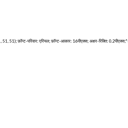
, 51, 51); फ़ॉन्ट-परिवार: एरियल; फ़ॉन्ट-आकार: 16पीएक्स; अक्षर-रिक्ति: 0.2पीएक्स