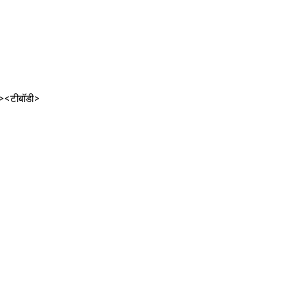
;"><टीबॉडी>