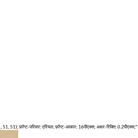
, 51, 51); फ़ॉन्ट-परिवार: एरियल; फ़ॉन्ट-आकार: 16पीएक्स; अक्षर-रिक्ति: 0.2पीएक्स