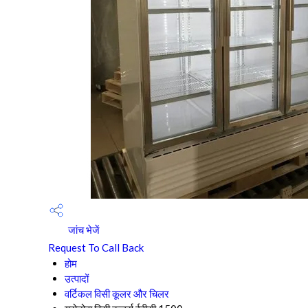
जांच भेजें
Request To Call Back
होम
उत्पादों
वर्टिकल विसी कूलर और चिलर