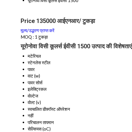
यूरोनोवा विसी कूलर्स ईवीसी 1500
Price 135000 आईएनआर
/ टुकड़ा
मूल्य/उद्धरण प्राप्त करें
MOQ :
1 टुकड़ा
यूरोनोवा विसी कूलर्स ईवीसी 1500 उत्पाद की विशेषताएं
मटेरियल
स्टेनलेस स्टील
पावर
वाट (w)
पावर सोर्स
इलेक्ट्रिकल
वोल्टेज
वोल्ट (v)
स्वचालित डीफ़्रॉस्ट ऑपरेशन
नहीं
परिचालन तापमान
सेल्सियस (oC)