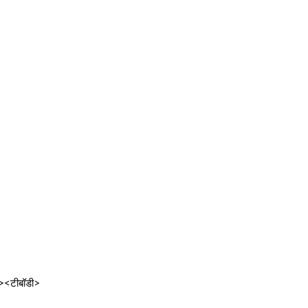
;"><टीबॉडी>