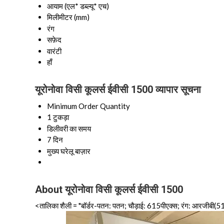
आयाम (एल* डब्ल्यू* एच)
मिलीमीटर (mm)
रंग
सफ़ेद
वारंटी
हाँ
यूरोनोवा विसी कूलर्स ईवीसी 1500 व्यापार सूचना
Minimum Order Quantity
1 टुकड़ा
डिलीवरी का समय
7 दिन
मुख्य घरेलू बाज़ार
About यूरोनोवा विसी कूलर्स ईवीसी 1500
<तालिका शैली = "बॉर्डर-पतन: पतन; चौड़ाई: 615पीएक्स; रंग: आरजीबी(51