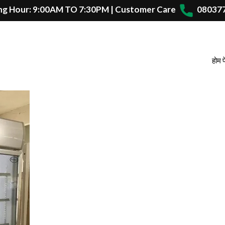
g Hour: 9:00AM TO 7:30PM | Customer Care
08037
होम 